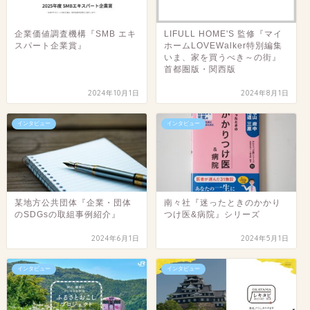
企業価値調査機構『SMB エキ
LIFULL HOME'S 監修『マイ
スパート企業賞』
ホームLOVEWalker特別編集
いま、家を買うべき～の街』
首都圏版・関西版
2024年10月1日
2024年8月1日
インタビュー
インタビュー
某地方公共団体『企業・団体
南々社『迷ったときのかかり
のSDGsの取組事例紹介』
つけ医&病院』シリーズ
2024年6月1日
2024年5月1日
インタビュー
インタビュー