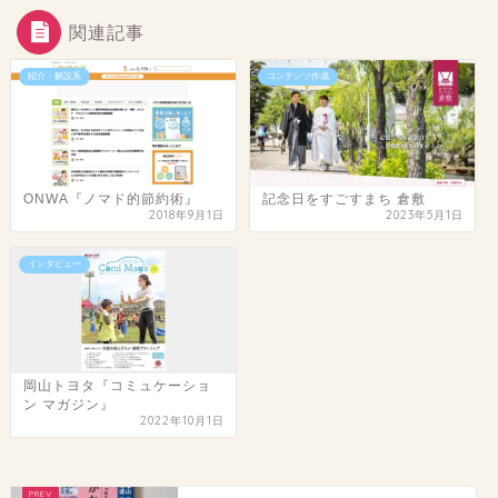
関連記事
紹介・解説系
コンテンツ作成
ONWA『ノマド的節約術』
記念日をすごすまち 倉敷
2018年9月1日
2023年5月1日
インタビュー
岡山トヨタ『コミュケーショ
ン マガジン』
2022年10月1日