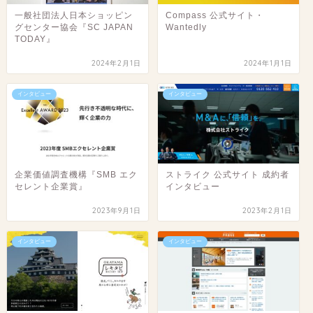
一般社団法人日本ショッピン
Compass 公式サイト・
グセンター協会『SC JAPAN
Wantedly
TODAY』
2024年2月1日
2024年1月1日
インタビュー
インタビュー
企業価値調査機構『SMB エク
ストライク 公式サイト 成約者
セレント企業賞』
インタビュー
2023年9月1日
2023年2月1日
インタビュー
インタビュー