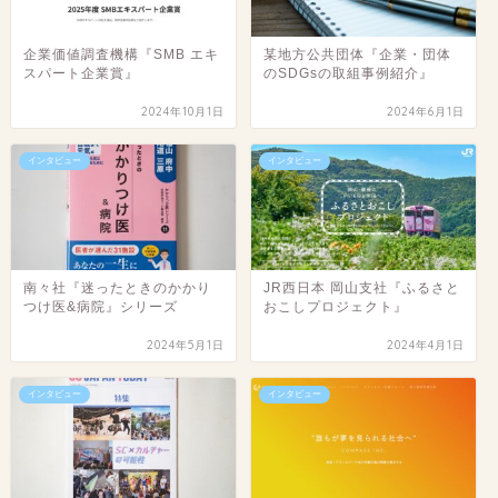
企業価値調査機構『SMB エキ
某地方公共団体『企業・団体
スパート企業賞』
のSDGsの取組事例紹介』
2024年10月1日
2024年6月1日
インタビュー
インタビュー
南々社『迷ったときのかかり
JR西日本 岡山支社『ふるさと
つけ医&病院』シリーズ
おこしプロジェクト』
2024年5月1日
2024年4月1日
インタビュー
インタビュー