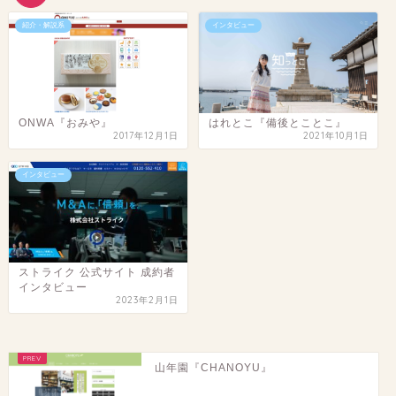
紹介・解説系
インタビュー
ONWA『おみや』
はれとこ『備後とことこ』
2017年12月1日
2021年10月1日
インタビュー
ストライク 公式サイト 成約者
インタビュー
2023年2月1日
山年園『CHANOYU』