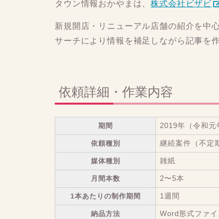
タウン情報おかやまは、
株式会社ビザビ
新規開店・リニューアル店舗の紹介を中
サーチにより情報を補足しながら記事を
依頼詳細・作業内容
期間
2019年（令和元
依頼種別
継続案件（不定
媒体種別
雑紙
月間本数
2〜5本
1本あたりの制作期間
1週間
納品方法
Word形式ファ