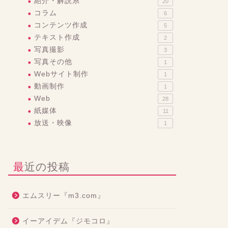
紹介・解説系
20
コラム
6
コンテンツ作成
5
テキスト作成
2
写真撮影
3
写真その他
1
Webサイト制作
1
動画制作
1
Web
28
紙媒体
11
放送・映像
1
最近の投稿
エムスリー『m3.com』
イーアイデム『ジモコロ』