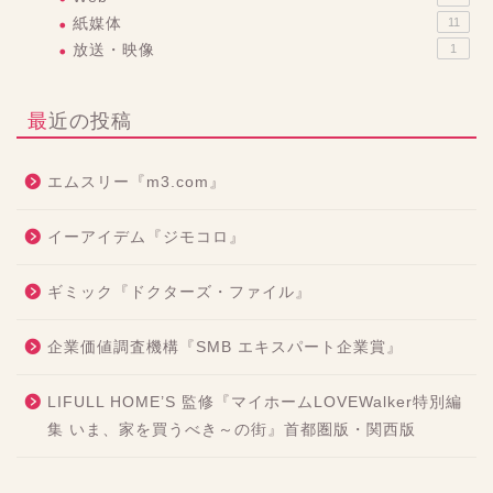
紙媒体
11
放送・映像
1
最近の投稿
エムスリー『m3.com』
イーアイデム『ジモコロ』
ギミック『ドクターズ・ファイル』
企業価値調査機構『SMB エキスパート企業賞』
LIFULL HOME’S 監修『マイホームLOVEWalker特別編
集 いま、家を買うべき～の街』首都圏版・関西版