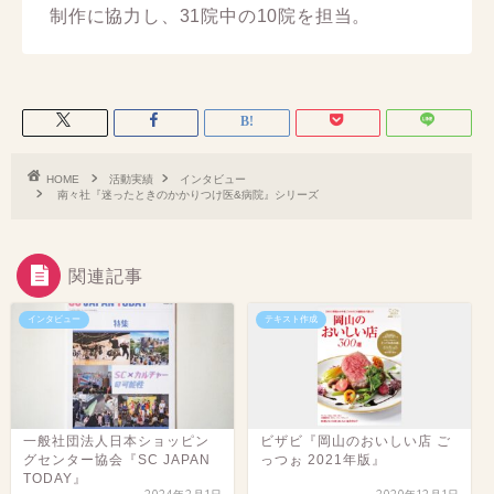
制作に協力し、31院中の10院を担当。
HOME
活動実績
インタビュー
南々社『迷ったときのかかりつけ医&病院』シリーズ
関連記事
インタビュー
テキスト作成
一般社団法人日本ショッピン
ビザビ『岡山のおいしい店 ご
グセンター協会『SC JAPAN
っつぉ 2021年版』
TODAY』