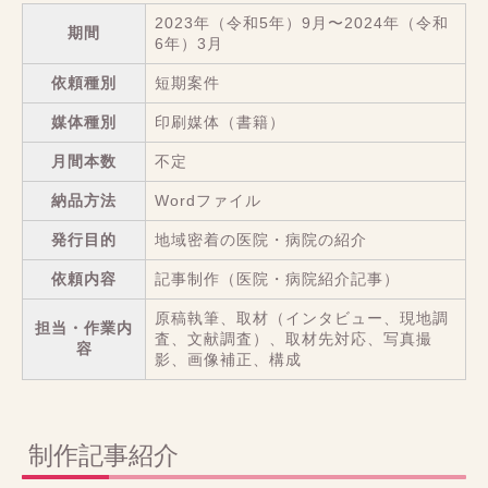
2023年（令和5年）9月〜2024年（令和
期間
6年）3月
依頼種別
短期案件
媒体種別
印刷媒体（書籍）
月間本数
不定
納品方法
Wordファイル
発行目的
地域密着の医院・病院の紹介
依頼内容
記事制作（医院・病院紹介記事）
原稿執筆、取材（インタビュー、現地調
担当・作業内
査、文献調査）、取材先対応、写真撮
容
影、画像補正、構成
制作記事紹介