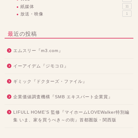
紙媒体
11
放送・映像
1
最近の投稿
エムスリー『m3.com』
イーアイデム『ジモコロ』
ギミック『ドクターズ・ファイル』
企業価値調査機構『SMB エキスパート企業賞』
LIFULL HOME’S 監修『マイホームLOVEWalker特別編
集 いま、家を買うべき～の街』首都圏版・関西版