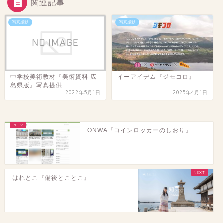
関連記事
写真撮影
写真撮影
中学校美術教材『美術資料 広
イーアイデム『ジモコロ』
島県版』写真提供
2022年5月1日
2025年4月1日
ONWA『コインロッカーのしおり』
はれとこ『備後とことこ』