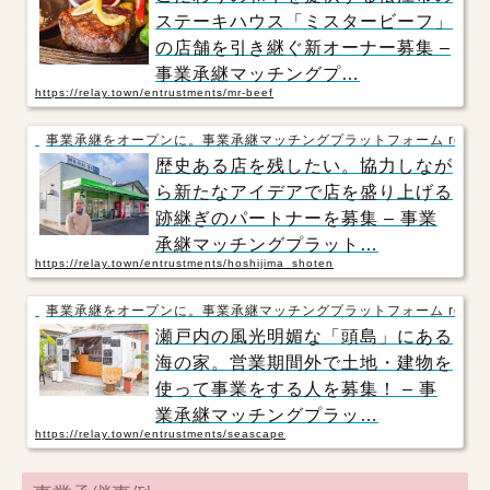
ステーキハウス「ミスタービーフ」
の店舗を引き継ぐ新オーナー募集 –
事業承継マッチングプ…
https://relay.town/entrustments/mr-beef
事業承継をオープンに。事業承継マッチングプラットフォーム relay
歴史ある店を残したい。協力しなが
ら新たなアイデアで店を盛り上げる
跡継ぎのパートナーを募集 – 事業
承継マッチングプラット…
https://relay.town/entrustments/hoshijima_shoten
事業承継をオープンに。事業承継マッチングプラットフォーム relay
瀬戸内の風光明媚な「頭島」にある
海の家。営業期間外で土地・建物を
使って事業をする人を募集！ – 事
業承継マッチングプラッ…
https://relay.town/entrustments/seascape