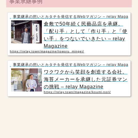
事業承継事例
事業継承の想いとカタチを発信するWebマガジン – relay Magazine
倉敷で50年続く民藝品店を承継。
「配り手」として「作り手」と「使
い手」をつないでいきたい – relay
Magazine
https://relay.town/magazine/toworu_mingei/
事業継承の想いとカタチを発信するWebマガジン – relay Magazine
ワクワクから笑顔を創造する会社。
海苔メーカーを承継した元証券マン
の挑戦 – relay Magazine
https://relay.town/magazine/koumi-nori/