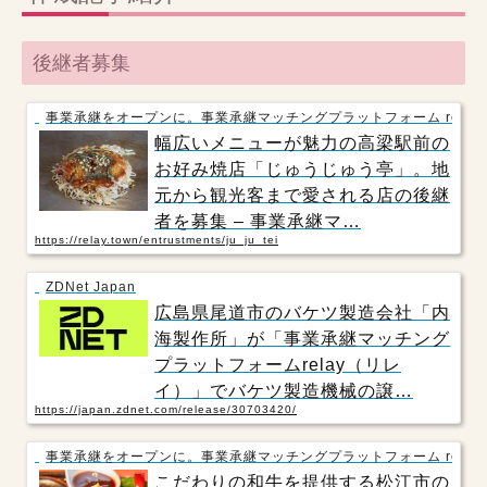
後継者募集
事業承継をオープンに。事業承継マッチングプラットフォーム relay
幅広いメニューが魅力の高梁駅前の
お好み焼店「じゅうじゅう亭」。地
元から観光客まで愛される店の後継
者を募集 – 事業承継マ…
https://relay.town/entrustments/ju_ju_tei
ZDNet Japan
広島県尾道市のバケツ製造会社「内
海製作所」が「事業承継マッチング
プラットフォームrelay（リレ
イ）」でバケツ製造機械の譲…
https://japan.zdnet.com/release/30703420/
事業承継をオープンに。事業承継マッチングプラットフォーム relay
こだわりの和牛を提供する松江市の