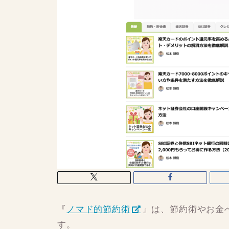
『
ノマド的節約術
』は、節約術やお金
す。