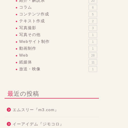
紹介・解説系
20
コラム
6
コンテンツ作成
5
テキスト作成
2
写真撮影
3
写真その他
1
Webサイト制作
1
動画制作
1
Web
28
紙媒体
11
放送・映像
1
最近の投稿
エムスリー『m3.com』
イーアイデム『ジモコロ』