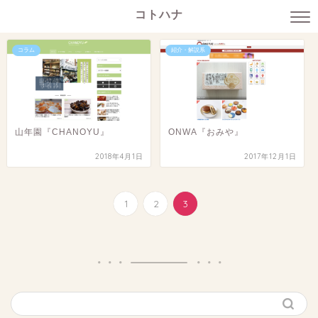
コトハナ
コラム
紹介・解説系
山年園『CHANOYU』
ONWA『おみや』
2018年4月1日
2017年12月1日
1
2
3